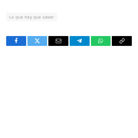
Lo que hay que saber
Facebook
Twitter
Email
Telegram
WhatsApp
Copy
Link