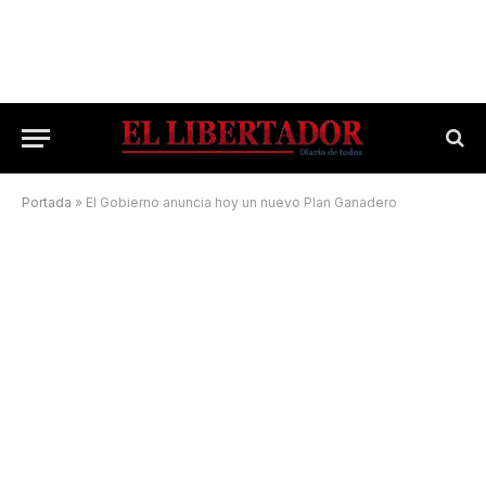
Portada
»
El Gobierno anuncia hoy un nuevo Plan Ganadero