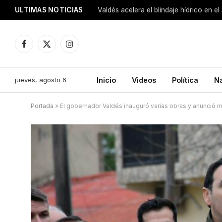
ULTIMAS NOTICIAS
Facebook
X
Instagram
(Twitter)
jueves, agosto 6
Inicio
Videos
Política
N
Portada
»
El gobernador Valdés inauguró varias obras y anunció má