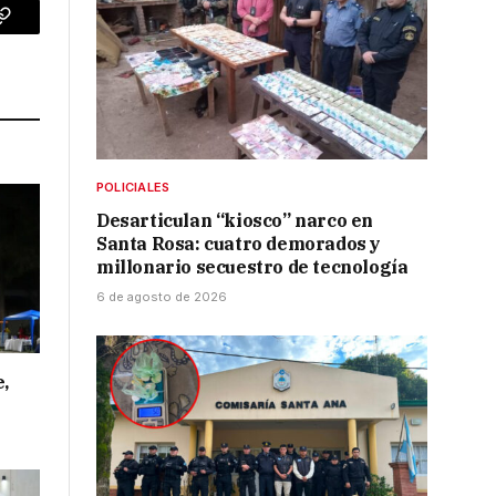
p
Copy
Link
POLICIALES
Desarticulan “kiosco” narco en
Santa Rosa: cuatro demorados y
millonario secuestro de tecnología
6 de agosto de 2026
e,