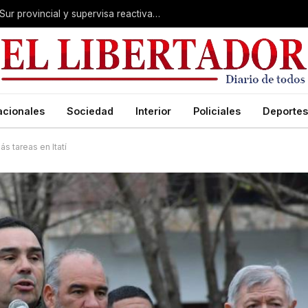
Valdés acelera el blindaje hídrico en el Sur provincial y supervisa reactivación de ruta
acionales
Sociedad
Interior
Policiales
Deportes
s tareas en Itatí