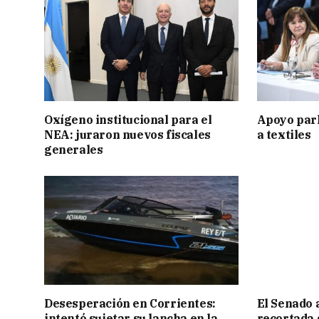
Oxígeno institucional para el
Apoyo par
NEA: juraron nuevos fiscales
a textiles
generales
Desesperación en Corrientes:
El Senado 
intentó sujetar su lancha en la
recortada 