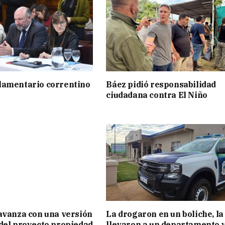
lamentario correntino
Báez pidió responsabilidad
ciudadana contra El Niño
avanza con una versión
La drogaron en un boliche, la
del proyecto propiedad
llevaron a un departamento y