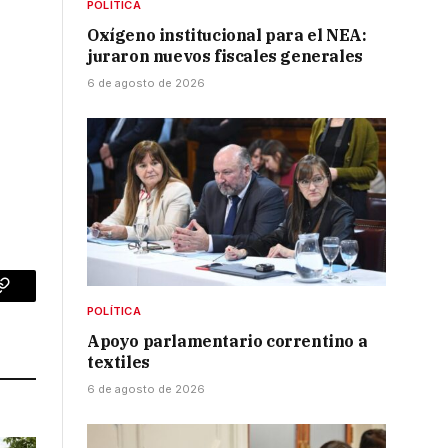
POLÍTICA
Oxígeno institucional para el NEA:
juraron nuevos fiscales generales
6 de agosto de 2026
p
Copy
POLÍTICA
Link
Apoyo parlamentario correntino a
textiles
6 de agosto de 2026