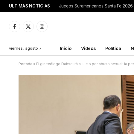
ULTIMAS NOTICIAS
Juegos Suramericanos Santa Fe 2026: 
Facebook
X
Instagram
(Twitter)
viernes, agosto 7
Inicio
Videos
Política
N
Portada
»
El ginecólogo Dahse irá a juicio por abuso sexual: la pe