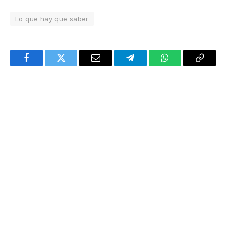
Lo que hay que saber
Facebook
Twitter
Email
Telegram
WhatsApp
Copy
Link