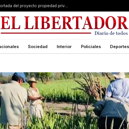
El Senado avanza con una versión recortada del proyecto propiedad privada: desalojo exprés, plazos y menos capítulos
acionales
Sociedad
Interior
Policiales
Deportes