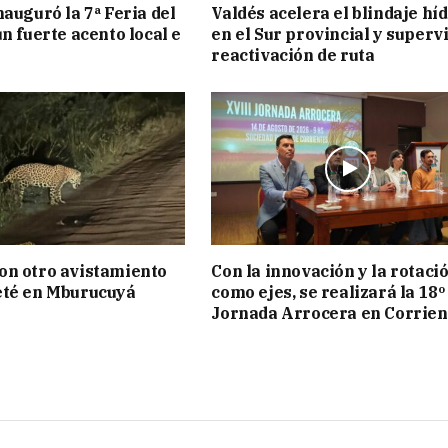
nauguró la 7ª Feria del
Valdés acelera el blindaje hí
n fuerte acento local e
en el Sur provincial y superv
reactivación de ruta
on otro avistamiento
Con la innovación y la rotaci
eté en Mburucuyá
como ejes, se realizará la 18º
Jornada Arrocera en Corrien