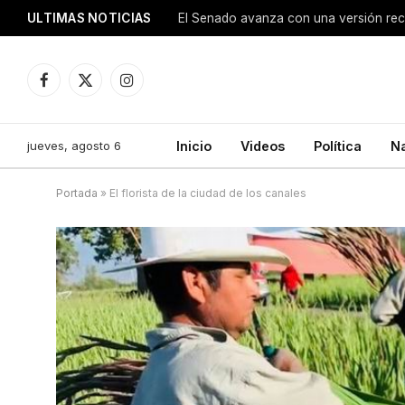
ULTIMAS NOTICIAS
Facebook
X
Instagram
(Twitter)
jueves, agosto 6
Inicio
Videos
Política
N
Portada
»
El florista de la ciudad de los canales