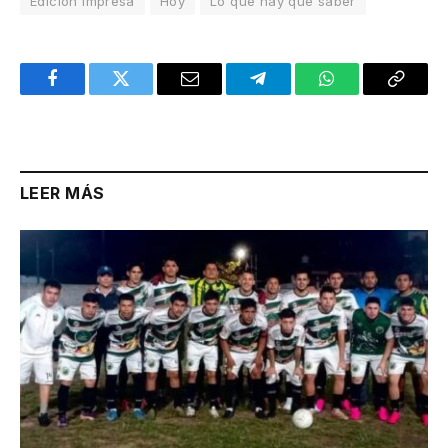
Edición Impresa
Hoy
Lo que hay que saber
Facebook
Twitter
Email
Telegram
WhatsApp
Copy
Link
LEER MÁS