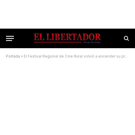
Portada
»
El Festival Regional de Cine Rural volvió a encender su proyector