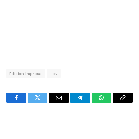
.
Edición Impresa
Hoy
Facebook
Twitter
Email
Telegram
WhatsApp
Copy
Link