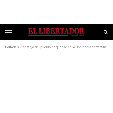
Portada
»
El festejo del pueblo boquense en la Costanera correntina