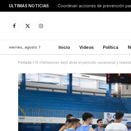
ULTIMAS NOTICIAS
Coordinan acciones de prevención para
Facebook
X
Instagram
(Twitter)
viernes, agosto 7
Inicio
Videos
Política
N
Portada
»
El «fantasma» dejó atrás el período vacacional y rean