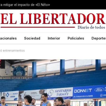
 mitigar el impacto de «El Niño»
acionales
Sociedad
Interior
Policiales
Deporte
udó entrenamientos