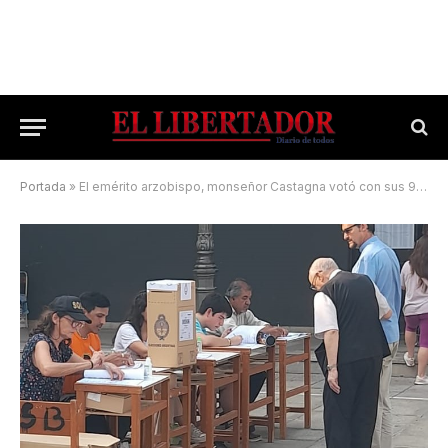
Portada
»
El emérito arzobispo, monseñor Castagna votó con sus 93 años