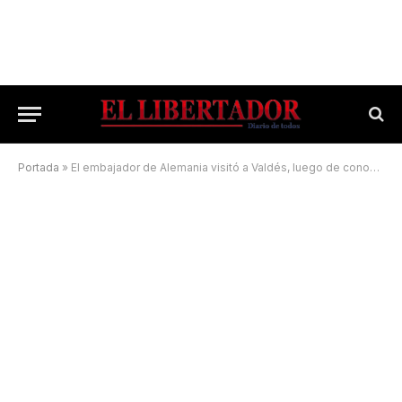
Portada
»
El embajador de Alemania visitó a Valdés, luego de conocer una de las maravillas correntinas