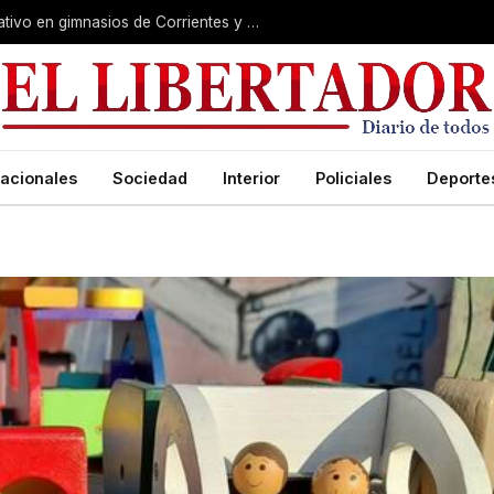
Causa Exen: los detalles del megaoperativo en gimnasios de Corrientes y Chaco
acionales
Sociedad
Interior
Policiales
Deporte