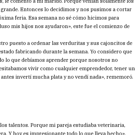
s, le comento a mi marido. Porque venían solamente los
e grande. Entonces lo decidimos y nos pusimos a cortar
a próxima feria. Esa semana no sé cómo hicimos para
luso mis hijos nos ayudaron», este fue el comienzo de
tro puesto a ordenar las verduritas y sus cajoncitos de
estado fabricando durante la semana. Yo considero que
do lo que debíamos aprender porque nosotros no
cesitabamos vivir como cualquier emprendedor, tener u
 antes invertí mucha plata y no vendí nada», rememoró.
 los talentos. Porque mi pareja estudiaba veterinaria,
a. Y hoy es impresionante todo lo que lleva hecho»,