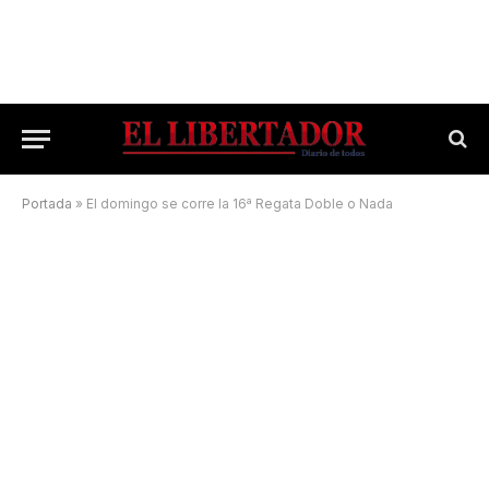
Portada
»
El domingo se corre la 16ª Regata Doble o Nada