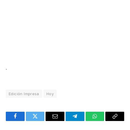
.
Edición Impresa
Hoy
Facebook
Twitter
Email
Telegram
WhatsApp
Copy
Link