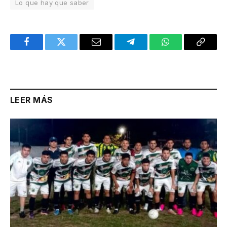
Lo que hay que saber
Facebook
Twitter
Email
Telegram
WhatsApp
Copy
Link
LEER MÁS