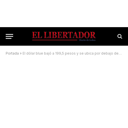
Portada
»
El dólar blue bajó a 199,5 pesos y se ubica por debajo de los 200 por primera vez en 20 días