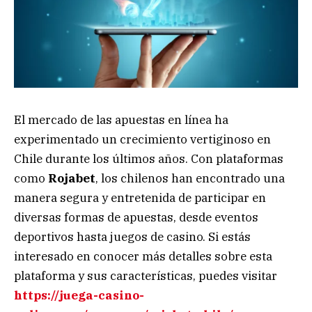
El mercado de las apuestas en línea ha
experimentado un crecimiento vertiginoso en
Chile durante los últimos años. Con plataformas
como
Rojabet
, los chilenos han encontrado una
manera segura y entretenida de participar en
diversas formas de apuestas, desde eventos
deportivos hasta juegos de casino. Si estás
interesado en conocer más detalles sobre esta
plataforma y sus características, puedes visitar
https://juega-casino-