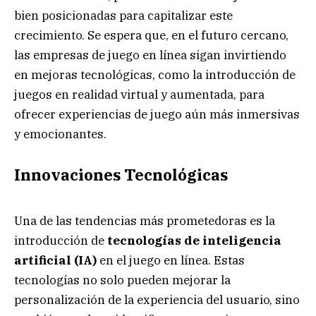
bien posicionadas para capitalizar este
crecimiento. Se espera que, en el futuro cercano,
las empresas de juego en línea sigan invirtiendo
en mejoras tecnológicas, como la introducción de
juegos en realidad virtual y aumentada, para
ofrecer experiencias de juego aún más inmersivas
y emocionantes.
Innovaciones Tecnológicas
Una de las tendencias más prometedoras es la
introducción de
tecnologías de inteligencia
artificial (IA)
en el juego en línea. Estas
tecnologías no solo pueden mejorar la
personalización de la experiencia del usuario, sino