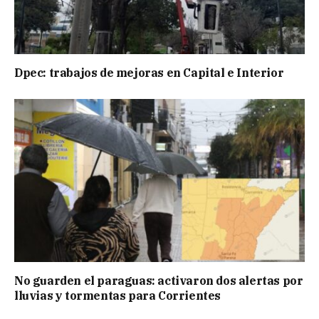
Dpec: trabajos de mejoras en Capital e Interior
No guarden el paraguas: activaron dos alertas por
lluvias y tormentas para Corrientes