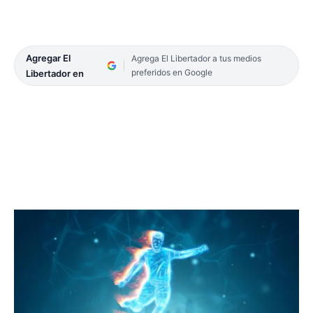
Agregar El
Agrega El Libertador a tus medios
preferidos en Google
Libertador en