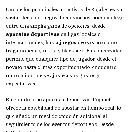
Uno de los principales atractivos de Rojabet es su
vasta oferta de juegos. Los usuarios pueden elegir
entre una amplia gama de opciones, desde
apuestas deportivas
en ligas locales e
internacionales, hasta
juegos de casino
como
tragamonedas, ruleta y blackjack. Esta diversidad
permite que cualquier tipo de jugador, desde el
novato hasta el más experimentado, encuentre
una opción que se ajuste a sus gustos y
expectativas.
En cuanto a las apuestas deportivas, Rojabet
ofrece la posibilidad de apostar en tiempo real, lo
que añade un nivel de emoción adicional al
seguimiento de los eventos deportivos. Desde