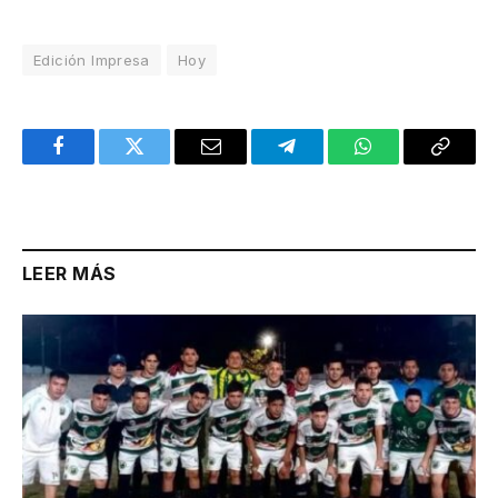
Edición Impresa
Hoy
Facebook
Twitter
Email
Telegram
WhatsApp
Copy
Link
LEER MÁS