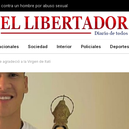
na contra un hombre por abuso sexual
acionales
Sociedad
Interior
Policiales
Deportes
e agradeció a la Virgen de Itatí