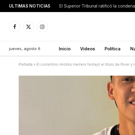
ULTIMAS NOTICIAS
El Superior Tribunal ratificó la conde
Facebook
X
Instagram
(Twitter)
jueves, agosto 6
Inicio
Videos
Política
N
Portada
»
El correntino Andrés Herrera festejó el título de River y l