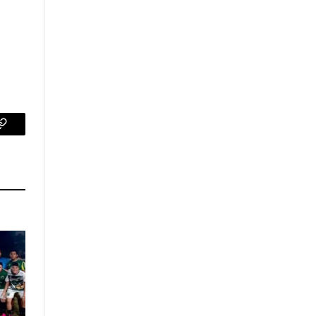
p
Copy
Link