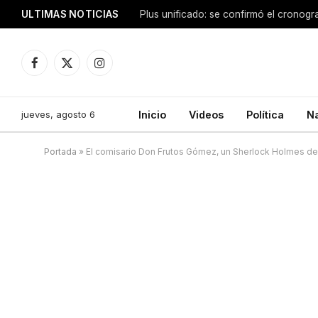
ULTIMAS NOTICIAS
Facebook
X
Instagram
(Twitter)
jueves, agosto 6
Inicio
Videos
Política
N
Portada
»
El comisario Don Frutos Gómez, un Sherlock Holmes de 