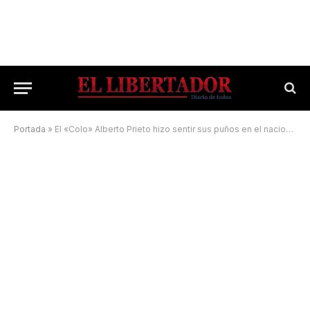
Portada
»
El «Colo» Alberto Prieto hizo sentir sus puños en el nacional de Cipolleti