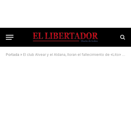
Portada
»
El club Alvear y el Aldana, lloran el fallecimiento de «Lito» Ruiz