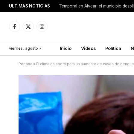
ULTIMAS NOTICIAS
Facebook
X
Instagram
(Twitter)
viernes, agosto 7
Inicio
Videos
Política
N
Portada
»
El clima colaboró para un aumento de casos de dengu