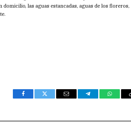
n domicilio, las aguas estancadas, aguas de los floreros,
te.
Facebook
Twitter
Email
Telegram
WhatsAp