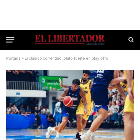
Portada
»
El clásico correntino, plato fuerte en play offs