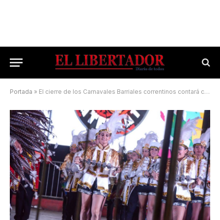
Portada
»
El cierre de los Carnavales Barriales correntinos contará con Sapucay y Ará Berá