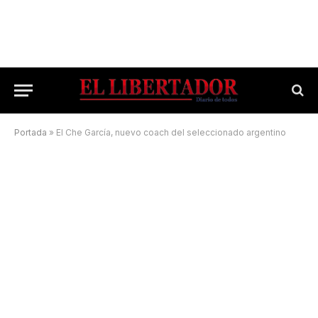
Portada
»
El Che García, nuevo coach del seleccionado argentino