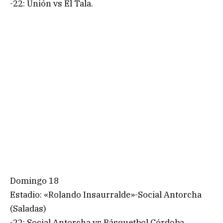
-22: Unión vs El Tala.
Domingo 18
Estadio: «Rolando Insaurralde»-Social Antorcha
(Saladas)
-22: Social Antorcha vs Básquetbol Córdoba.