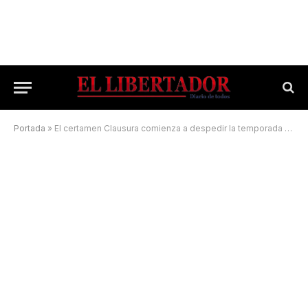
Portada
»
El certamen Clausura comienza a despedir la temporada futbolera