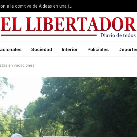
Gobierno, Unne y Arzobispado recibieron a la comitiva de Aldeas en una jornada de reuniones estratégicas
acionales
Sociedad
Interior
Policiales
Deporte
stas en vacaciones