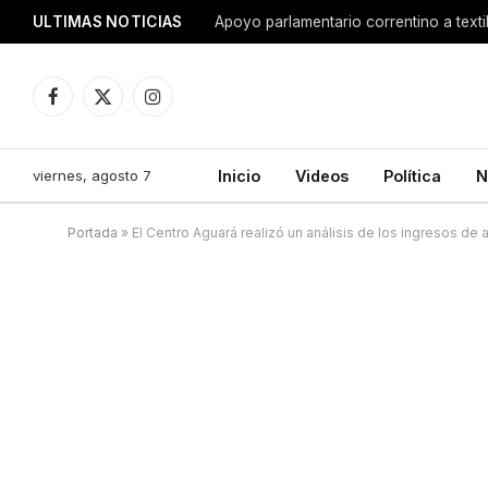
ULTIMAS NOTICIAS
Apoyo parlamentario correntino a texti
Facebook
X
Instagram
(Twitter)
viernes, agosto 7
Inicio
Videos
Política
N
Portada
»
El Centro Aguará realizó un análisis de los ingresos de