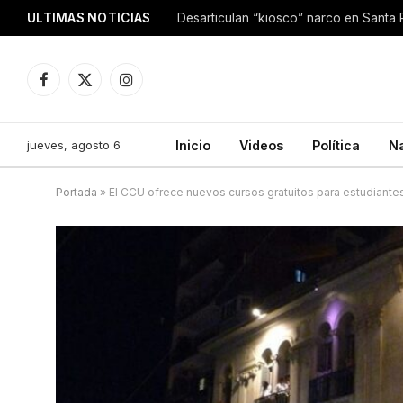
ULTIMAS NOTICIAS
Facebook
X
Instagram
(Twitter)
jueves, agosto 6
Inicio
Videos
Política
N
Portada
»
El CCU ofrece nuevos cursos gratuitos para estudiante