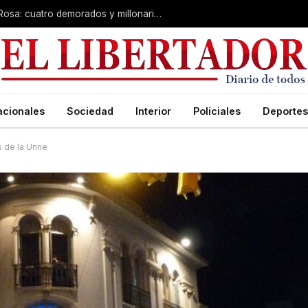
Desarticulan “kiosco” narco en Santa Rosa: cuatro demorados y millonario secuestro de tecnología
acionales
Sociedad
Interior
Policiales
Deportes
s de la Unne