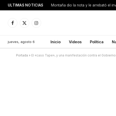
ULTIMAS NOTICIAS
Montaña dio la nota y le arrebató el i
Facebook
X
Instagram
(Twitter)
jueves, agosto 6
Inicio
Videos
Política
N
Portada
»
El «caso Tape», y una manifestación contra el Gobierno 