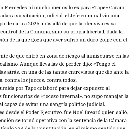
 en Mercedes ni mucho menos lo es para «Tape» Caram.
das a su situación judicial, el Jefe comunal vio una
o de cara a 2025, más allá de que la ofensiva es ya
 control de la Comuna, sino su propia libertad, dada la
ión de la que goza que ayer sufrió un duro golpe con el
te de que entró en zona de riesgo al inmiscuirse en la
calismo. Aunque lleva las de perder dijo: «Tengo el
as atrás, en una de las tantas entrevistas que dio ante la
, contra los jueces, contra todos.
asumida por Tape colaboró para dejar expuesto al
 funcionarios de «receso invernal», no supo manejar la
capaz de evitar una sangría político judicial.
s desde el Poder Ejecutivo, fue Noel Breard quien salió,
ensión se tornó operativa con la sentencia de la Cámara
rtículo 224 de la Constitución, en el mismo sentido que