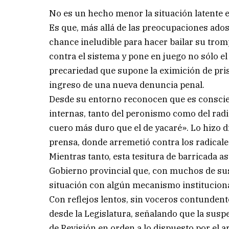
No es un hecho menor la situación latente
Es que, más allá de las preocupaciones adosa
chance ineludible para hacer bailar su tromp
contra el sistema y pone en juego no sólo el
precariedad que supone la eximición de pris
ingreso de una nueva denuncia penal.
Desde su entorno reconocen que es conscien
internas, tanto del peronismo como del radi
cuero más duro que el de yacaré». Lo hizo dí
prensa, donde arremetió contra los radicales
Mientras tanto, esta tesitura de barricada 
Gobierno provincial que, con muchos de sus
situación con algún mecanismo institucional 
Con reflejos lentos, sin voceros contundente
desde la Legislatura, señalando que la susp
de Revisión en orden a lo dispuesto por el a