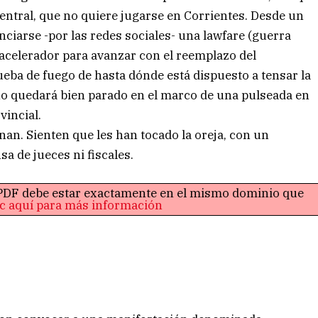
central, que no quiere jugarse en Corrientes. Desde un
ciarse -por las redes sociales- una lawfare (guerra
l acelerador para avanzar con el reemplazo del
eba de fuego de hasta dónde está dispuesto a tensar la
 no quedará bien parado en el marco de una pulseada en
vincial.
inan. Sienten que les han tocado la oreja, con un
a de jueces ni fiscales.
o PDF debe estar exactamente en el mismo dominio que
ic aquí para más información