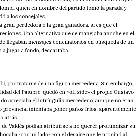
lombi, quien en nombre del partido tomó la parada y
dó a los concejales.
la gran perdedora o la gran ganadora, si es que el
presiones. Una alternativa que se manejaba anoche en el
de llegaban mensajes conciliatorios en búsqueda de un
a a jugar a fondo, descartaba.
i, por tratarse de una figura mercedeña. Sin embargo,
lidad del Paiubre, quedó en «off side» el propio Gustavo
ndo arreciaba el intríngulis mercedeño, aunque no eran
 provincial intentaba poner paños fríos, aparentement
o atrás.
s de Valdés podían atribuirse a no querer profundizar su
hocaba -por un lado- con el desaire que le propinó al