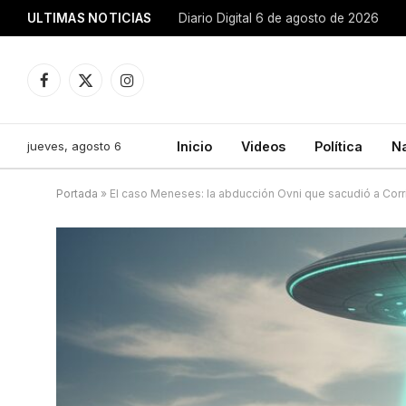
ULTIMAS NOTICIAS
Diario Digital 6 de agosto de 2026
Facebook
X
Instagram
(Twitter)
jueves, agosto 6
Inicio
Videos
Política
N
Portada
»
El caso Meneses: la abducción Ovni que sacudió a Corr