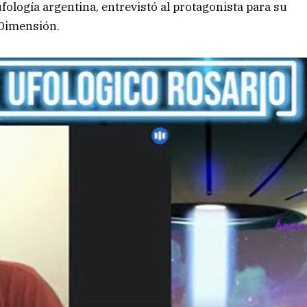
ufología argentina, entrevistó al protagonista para su
 Dimensión.