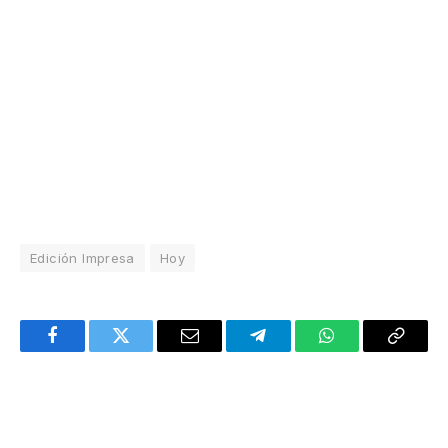
Edición Impresa
Hoy
Facebook
Twitter
Email
Telegram
WhatsApp
Copy
Link