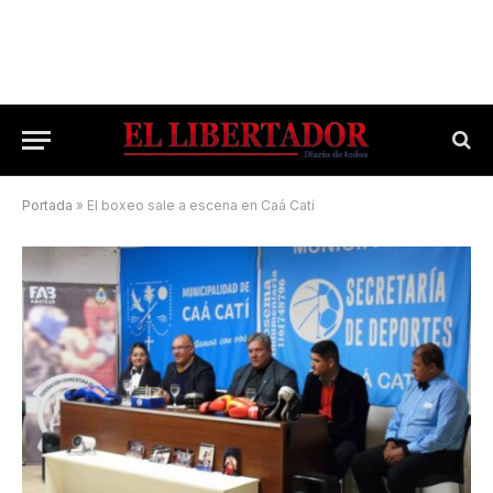
Portada
»
El boxeo sale a escena en Caá Catí