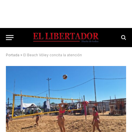
Portada
»
El Beach Vóley concita la atención