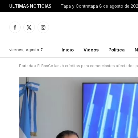
ULTIMAS NOTICIAS
Tapa y Contratapa 8 de agosto de 20
Facebook
X
Instagram
(Twitter)
viernes, agosto 7
Inicio
Videos
Política
N
Portada
»
El BanCo lanzó créditos para comerciantes afectados p