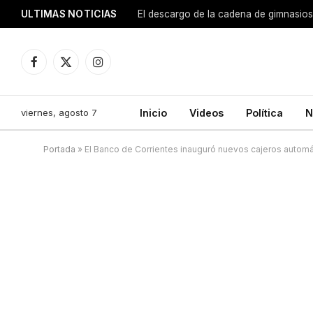
ULTIMAS NOTICIAS
El descargo de la cadena de gimnasios
Facebook
X
Instagram
(Twitter)
viernes, agosto 7
Inicio
Videos
Política
N
Portada
»
El Banco de Corrientes inauguró nuevos cajeros automá