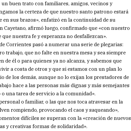
r un buen trato con familiares, amigos, vecinos y
engamos la certeza de que nuestro santo patrono estará
e en sus brazos», enfatizó en la continuidad de su
San Cayetano, afirmó luego, confirmado que «con nuestro
e que nuestra fe y esperanza no desfallezcan».
 de Corrientes pasó a numerar una serie de plegarias:
ro trabajo, que no falte en nuestra mesa y sea siempre
n de él o para quienes ya no alcanza, y sabemos que
vir a costa de otros y que si estamos con un plan lo
io de los demás, aunque no lo exijan los prestadores de
rabajo hace a las personas más dignas y más semejantes
 o una tarea de servicio a la comunidad».
ersonal o familiar, o las que nos toca atravesar en la
uelven rompiendo, provocando el caos y saqueando»,
omentos difíciles se superan con la «creación de nuevo
as y creativas formas de solidaridad».