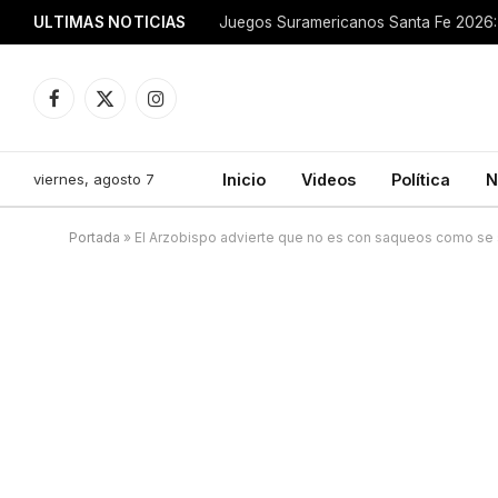
ULTIMAS NOTICIAS
Juegos Suramericanos Santa Fe 2026: 
Facebook
X
Instagram
(Twitter)
viernes, agosto 7
Inicio
Videos
Política
N
Portada
»
El Arzobispo advierte que no es con saqueos como se s