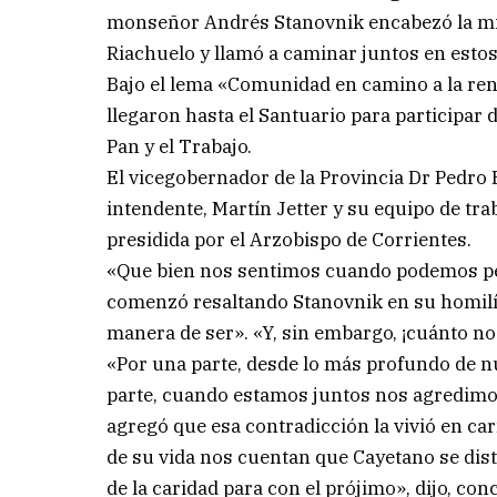
monseñor Andrés Stanovnik encabezó la misa
Riachuelo y llamó a caminar juntos en esto
Bajo el lema «Comunidad en camino a la ren
llegaron hasta el Santuario para participar d
Pan y el Trabajo.
El vicegobernador de la Provincia Dr Pedro Br
intendente, Martín Jetter y su equipo de trab
presidida por el Arzobispo de Corrientes.
«Que bien nos sentimos cuando podemos pere
comenzó resaltando Stanovnik en su homilí
manera de ser». «Y, sin embargo, ¡cuánto no
«Por una parte, desde lo más profundo de n
parte, cuando estamos juntos nos agredim
agregó que esa contradicción la vivió en c
de su vida nos cuentan que Cayetano se disti
de la caridad para con el prójimo», dijo, c