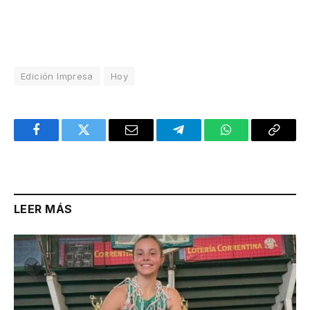
Edición Impresa
Hoy
Facebook
Twitter
Email
Telegram
WhatsApp
Copy
Link
LEER MÁS