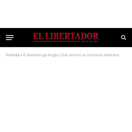
Portada
»
El Aranduroga Rugby Club renovó su comisión directiva