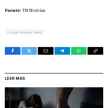
Fuente:
TN Noticias
Lo que hay que saber
Facebook
Twitter
Email
Telegram
WhatsApp
Copy
Link
LEER MÁS