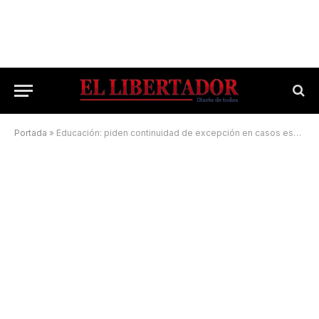
Portada
»
Educación: piden continuidad de excepción en casos especiales