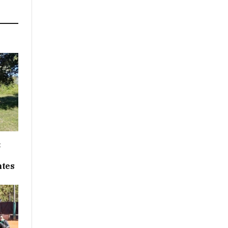
:
ntes