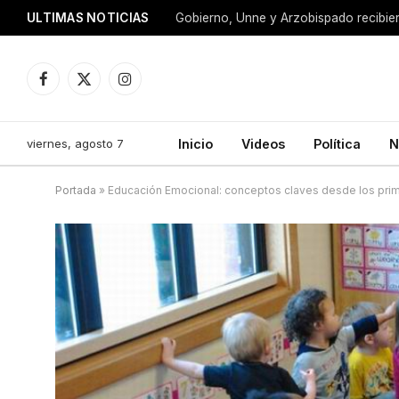
ULTIMAS NOTICIAS
Facebook
X
Instagram
(Twitter)
viernes, agosto 7
Inicio
Videos
Política
N
Portada
»
Educación Emocional: conceptos claves desde los pri