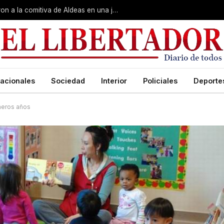
Gobierno, Unne y Arzobispado recibieron a la comitiva de Aldeas en una jornada de reuniones estratégicas
acionales
Sociedad
Interior
Policiales
Deporte
meros años