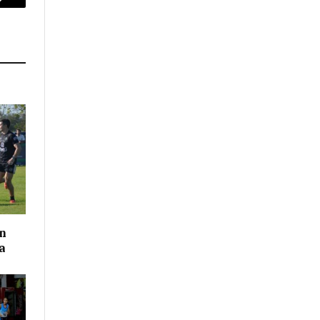
p
Copy
Link
on
a