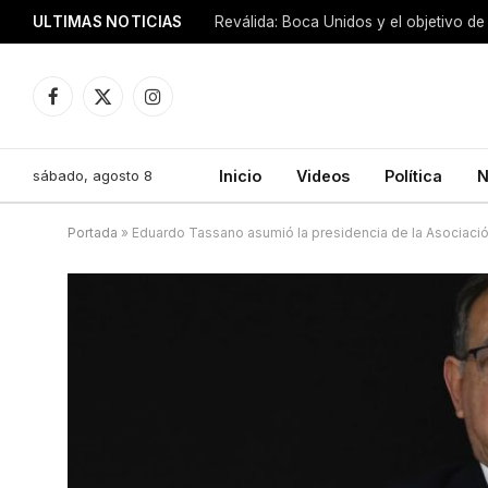
ULTIMAS NOTICIAS
Reválida: Boca Unidos y el objetivo de
Facebook
X
Instagram
(Twitter)
sábado, agosto 8
Inicio
Videos
Política
N
Portada
»
Eduardo Tassano asumió la presidencia de la Asociaci