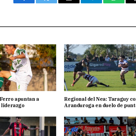
Facebook
Twitter
Email
Telegram
WhatsAp
Ferro apuntan a
Regional del Nea: Taraguy c
 liderazgo
Aranduroga en duelo de punt