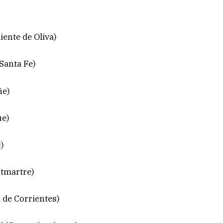
iente de Oliva)
 Santa Fe)
üe)
ue)
)
ntmartre)
n de Corrientes)