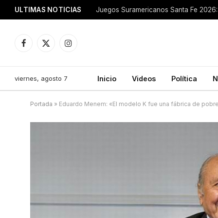
ULTIMAS NOTICIAS
Juegos Suramericanos Santa Fe 2026: 
Facebook
X
Instagram
(Twitter)
viernes, agosto 7
Inicio
Videos
Política
N
Portada
»
Eduardo Menem: «El modelo K fue una fábrica de pobres