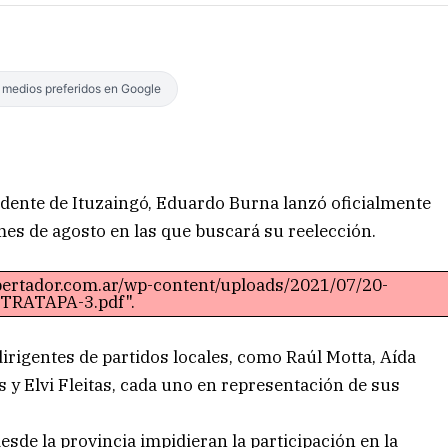
s medios preferidos en Google
ndente de Ituzaingó, Eduardo Burna lanzó oficialmente
mes de agosto en las que buscará su reelección.
ibertador.com.ar/wp-content/uploads/2021/07/20-
TRATAPA-3.pdf".
igentes de partidos locales, como Raúl Motta, Aída
s y Elvi Fleitas, cada uno en representación de sus
sde la provincia impidieran la participación en la