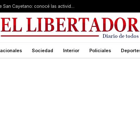
Cientos de fieles colman el santuario de San Cayetano: conocé las actividades de hoy
acionales
Sociedad
Interior
Policiales
Deporte