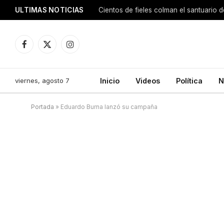
ULTIMAS NOTICIAS
Facebook
X
Instagram
(Twitter)
viernes, agosto 7
Inicio
Videos
Política
N
Portada
»
Eduardo Burna lanzó su campaña