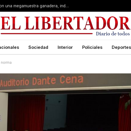
Corrientes: La Rural celebra 90 años con una megamuestra ganadera, industrial y artística
acionales
Sociedad
Interior
Policiales
Deportes
a norma