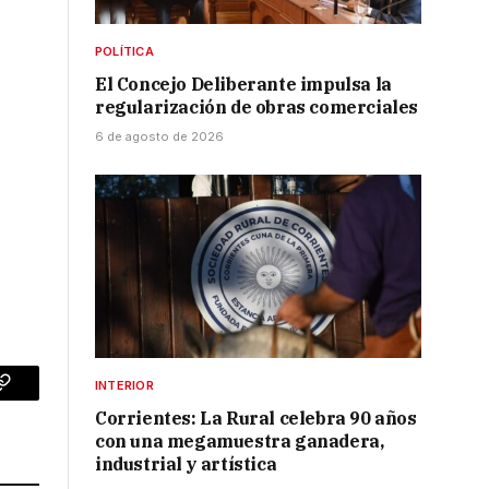
POLÍTICA
El Concejo Deliberante impulsa la
regularización de obras comerciales
6 de agosto de 2026
INTERIOR
p
Copy
Corrientes: La Rural celebra 90 años
Link
con una megamuestra ganadera,
industrial y artística