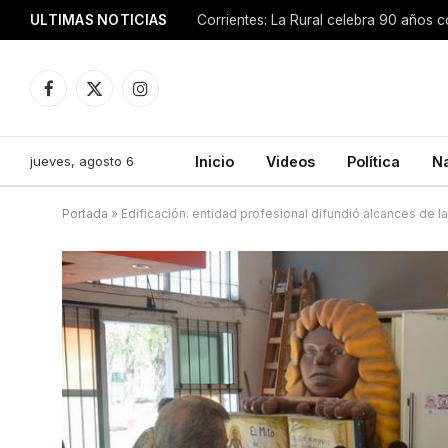
ULTIMAS NOTICIAS
Facebook
X
Instagram
(Twitter)
jueves, agosto 6
Inicio
Videos
Política
N
Portada
»
Edificación: entidad profesional difundió alcances de l