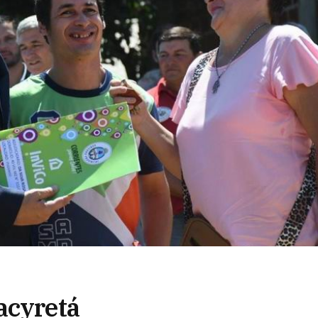
acyretá