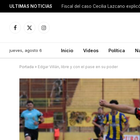
ULTIMAS NOTICIAS
Facebook
X
Instagram
(Twitter)
jueves, agosto 6
Inicio
Videos
Política
N
Portada
»
Edgar Villán, libre y con el pase en su poder