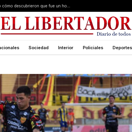
Fiscal del caso Cecilia Lazcano explicó cómo descubrieron que fue un homicidio y reveló que hubo premeditación
acionales
Sociedad
Interior
Policiales
Deportes