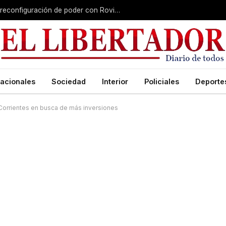
Misiones gana peso nacional en plena reconfiguración de poder con Rovira afuera
acionales
Sociedad
Interior
Policiales
Deporte
 Corrientes en busca de más inversiones