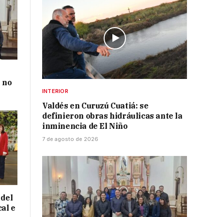
 no
INTERIOR
Valdés en Curuzú Cuatiá: se
definieron obras hidráulicas ante la
inminencia de El Niño
7 de agosto de 2026
 del
cal e