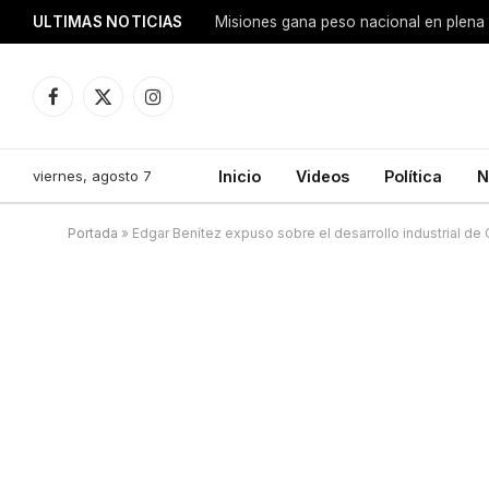
ULTIMAS NOTICIAS
Facebook
X
Instagram
(Twitter)
viernes, agosto 7
Inicio
Videos
Política
N
Portada
»
Edgar Benítez expuso sobre el desarrollo industrial de