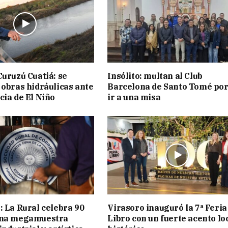
Curuzú Cuatiá: se
Insólito: multan al Club
 obras hidráulicas ante
Barcelona de Santo Tomé por
cia de El Niño
ir a una misa
: La Rural celebra 90
Virasoro inauguró la 7ª Feria
una megamuestra
Libro con un fuerte acento lo