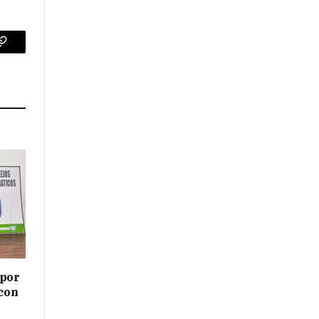
p
Copy
Link
 por
 con