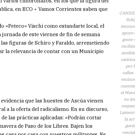
n varios cimbronazos, en los que la figura del
ública, en ECO + Vamos Corrientes saben que
CANDID
Schi
o «Peteco» Vischi como estandarte local, el
reconoc
apoyo 
a jornada de este viernes de fin de semana
gente 
 las figuras de Schiro y Faraldo, arremetiendo
recibi
ar la relevancia de contar con un Municipio
medida
camin
por 
calles.
vecino
cuenta
el Muni
no le
 evidencia que las huestes de Ascúa vienen
respue
l a la oferta del radicalismo. En su discurso,
Lament
 de las prácticas aplicadas: «Podrán cortar
la act
mavera de Paso de los Libres. Bajen los
gest
«escud
as casa por casa con nuestros militantes. Es