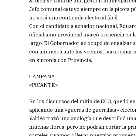
Si bien se trata de una gestión municipal co
Jefe comunal estuvo siempre en la picota p
no será una contienda electoral fácil.
Con el candidato a senador nacional, Eduard
oficialismo provincial marcó presencia en l
largo. El Gobernador se ocupó de ensalzar a
con anuncios ante los vecinos, para remarc
en sintonía con Provincia.
CAMPAÑA
«PICANTE»
En los discursos del mitin de ECO, quedó en
aplicando una «guerra de guerrillas» electora
Valdés trazó una analogía que describió una
muchas flores, pero no podrán cortar la pri
carteles y vamos a llevar nuestras propuest