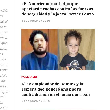
«El Americano» anticipó que
aportará pruebas contra las fuerzas
ATO.
de seguridad y la jueza Pozzer Penzo
ro
5 de agosto de 2026
ió el
de la
«que
mos a
 que
amos
las
 Los
s nos
n que
cipio
POLICIALES
s da
El ex empleador de Benítez y la
sta».
remera que generó una nueva
ó que
contradicción en el juicio por Loan
ual
5 de agosto de 2026
ión
e su