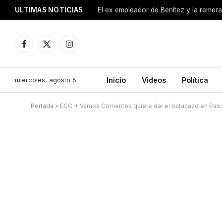
ULTIMAS NOTICIAS
Facebook
X
Instagram
(Twitter)
miércoles, agosto 5
Inicio
Videos
Política
Portada
»
ECO + Vamos Corrientes quiere dar el batacazo en Paso