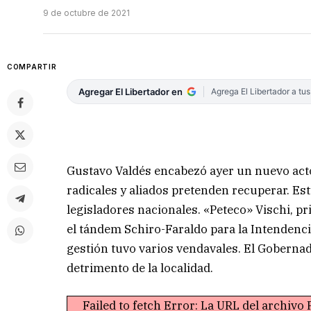
9 de octubre de 2021
COMPARTIR
Agregar El Libertador en
Agrega El Libertador a tu
Gustavo Valdés encabezó ayer un nuevo acto
radicales y aliados pretenden recuperar. E
legisladores nacionales. «Peteco» Vischi, pri
el tándem Schiro-Faraldo para la Intendenci
gestión tuvo varios vendavales. El Gobern
detrimento de la localidad.
Failed to fetch Error: La URL del archiv