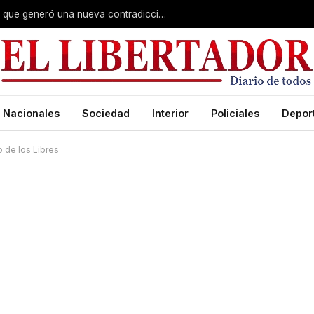
El ex empleador de Benítez y la remera que generó una nueva contradicción en el juicio por Loan
Nacionales
Sociedad
Interior
Policiales
Depor
 de los Libres