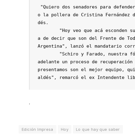
 "Quiero dos senadores para defender los intereses de Corrientes y no que estén baj
o la pollera de Cristina Fernández 
dés.  

	"Hoy veo que acá esconden sus símbolos (partidarios) porque tienen vergüenz
a de decir que son del Frente de Tod
Argentina", lanzó el mandatario corr
	"Schiro y Farado, nuestra fórmula, son personas conocidas que pueden llevar 
adelante un proceso de recuperación 
presentamos son el mejor equipo, qu
aldés", remarcó el ex Intendente li
.
Edición Impresa
Hoy
Lo que hay que saber