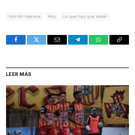
Edición Impresa
Hoy
Lo que hay que saber
Facebook
Twitter
Email
Telegram
WhatsApp
Copy
Link
LEER MÁS