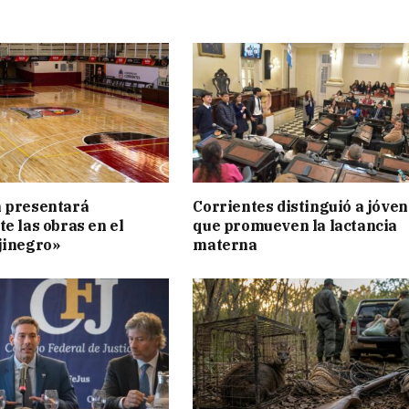
n presentará
Corrientes distinguió a jóve
te las obras en el
que promueven la lactancia
jinegro»
materna