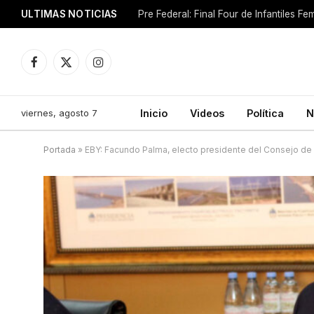
ULTIMAS NOTICIAS
Pre Federal: Final Four de Infantiles 
Facebook
X
Instagram
(Twitter)
viernes, agosto 7
Inicio
Videos
Política
N
Portada
»
EBY: Facundo Palma, electo presidente del Consejo de