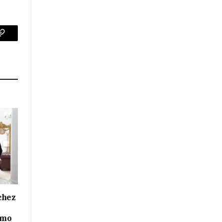
p
Copy
Link
chez
smo