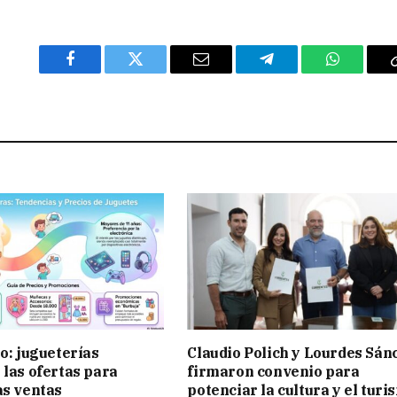
Facebook
Twitter
Email
Telegram
WhatsAp
ño: jugueterías
Claudio Polich y Lourdes Sán
 las ofertas para
firmaron convenio para
as ventas
potenciar la cultura y el turi