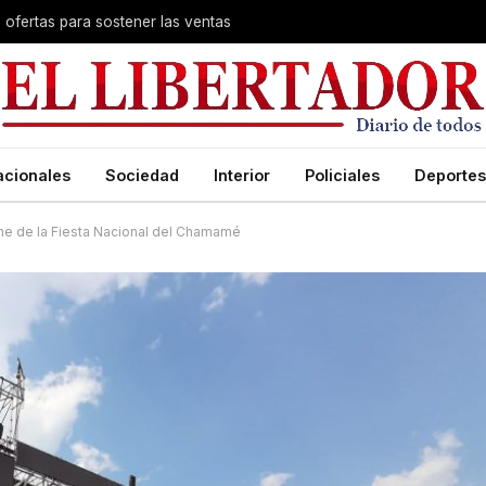
s ofertas para sostener las ventas
acionales
Sociedad
Interior
Policiales
Deportes
oche de la Fiesta Nacional del Chamamé