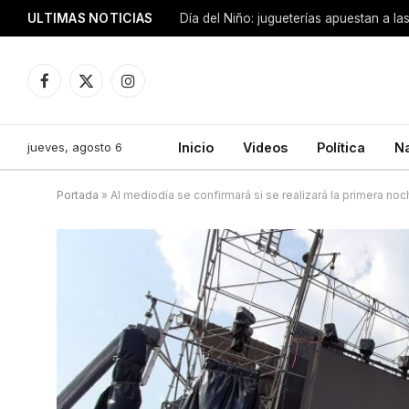
ULTIMAS NOTICIAS
Día del Niño: jugueterías apuestan a la
Facebook
X
Instagram
(Twitter)
jueves, agosto 6
Inicio
Videos
Política
N
Portada
»
Al mediodía se confirmará si se realizará la primera n